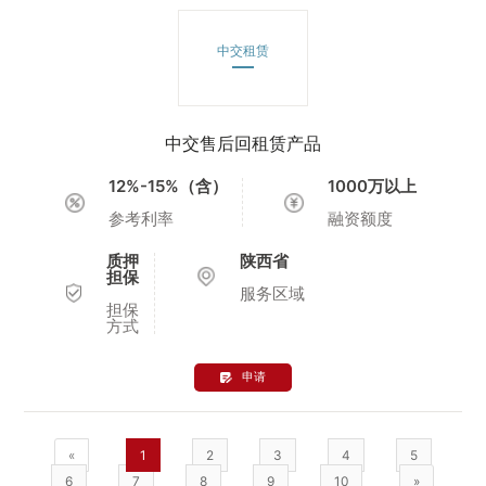
中交租赁
中交售后回租赁产品
12%-15%（含）
1000万以上
参考利率
融资额度
质押
陕西省
担保
服务区域
担保
方式
申请
«
1
2
3
4
5
6
7
8
9
10
»