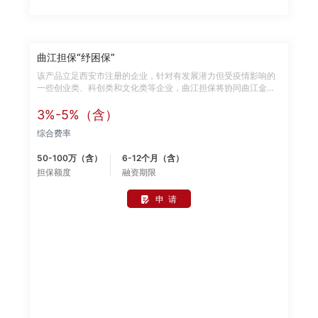
曲江担保“纾困保”
该产品立足西安市注册的企业，针对有发展潜力但受疫情影响的
一些创业类、科创类和文化类等企业，曲江担保将协同曲江金控
旗下的曲江唐人投资管理（西安）有限公司、西安曲江金融投资
管理有限公司等企业，进行投贷保联动，通过股权、债权等多重
3%-5%（含）
纾困方案解决企业资金需求，提供债权的部分综合成本不超过6%
综合费率
（担保费率0.5%）。缓解企业短期资金周转困难，减轻疫情对企
业经营发展的冲击和影响。申请条件如下： 1. 经营主体已设立；
50-100万（含）
6-12个月（含）
2. 个人（股东、法定代表人、实际控制人）及经营主体征信状况
担保额度
融资期限
良好； 3.经营主体的工商，税务注册地隶属于西安市； 4.其他相
关要求。
申 请