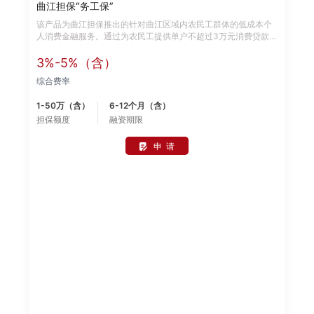
曲江担保“务工保”
该产品为曲江担保推出的针对曲江区域内农民工群体的低成本个
人消费金融服务。通过为农民工提供单户不超过3万元消费贷款
担保的方式，帮助曲江新区内春节期间归乡或滞留的农民工度过
一个平安祥和的节日。特点如下： 1.面向曲江区域内参与建设的
3%-5%（含）
农民工； 2.提供单户不超过3万元的消费贷款担保； 3.可由农民
综合费率
工隶属的建设单位、施工企业、劳务公司提供反担保；或由农民
工所在村委会出具长期居住证明，曲江担保进行信用担保；或由
1-50万（含）
6-12个月（含）
十个农民工提供互保； 4.农民工只需提供身份证、劳务用工证明
担保额度
融资期限
即可贷款； 5.担保费率低至0.15%； 6.担保期限为1年，可选择按
月或季度还款； 7.绿色通道快速受理。
申 请