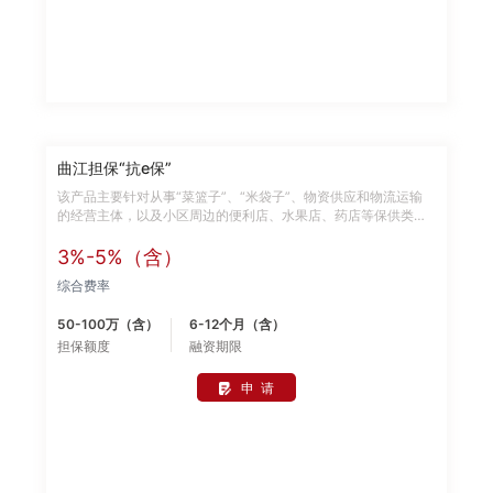
曲江担保“抗e保”
该产品主要针对从事“菜篮子”、“米袋子”、物资供应和物流运输
的经营主体，以及小区周边的便利店、水果店、药店等保供类企
业，曲江担保将开辟绿色通道，优先受理、快速审批；对有紧急
融资担保需求的，按照特事特办、急事急办原则，确保在3日内
3%-5%（含）
办结担保手续。申请条件如下： 1. 经营主体已设立； 2. 个人（股
综合费率
东、法定代表人、实际控制人）及经营主体征信状况良好； 3.有
固定的经营场所； 4.经营主体的工商，税务注册地隶属于曲江新
50-100万（含）
6-12个月（含）
区； 5.其他相关要求。
担保额度
融资期限
申 请