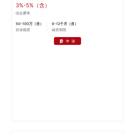
1、企业的工商、税务注册地隶属于曲江新区且经营主体原则上应
3%-5%（含）
连续经营 12 个月； 2、申请人或担保人具有大专以上学历； 3、
综合费率
申请人或担保人个人资产(必须为西安市且非小产权房产) 评估值
超过贷款金额; 4、申请人年龄需在 22 周岁以上，60周岁以下，
50-100万（含）
6-12个月（含）
身体健康良好，且担保到期年龄不超过 60周岁; 5、申请人及配偶
担保额度
融资期限
(含用款企业法人代表及配偶 ) 信用状况良好，无未结清的不良信
用记录，有按期偿还贷款本息的能力;若申请人及配偶最近两年
(24 个月)征信记录有连续 3期(含)或累计 6 次(含)以上逾期记录
申 请
的，原则上不予受理;若申请人及配偶存在个人经营性贷款当前逾
期不予受理。