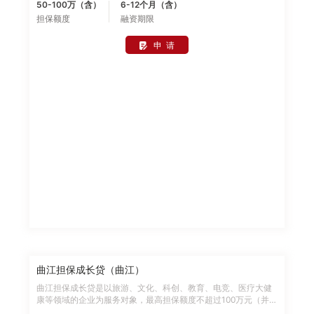
50-100万（含）
6-12个月（含）
人资产(必须为西安市且非小产权房产) 评估值超过贷款金额; 4、
担保额度
融资期限
申请人年龄需在 22 周岁以上，60周岁以下，身体健康良好，且
担保到期年龄不超过 60周岁; 5、申请人及配偶(含用款企业法人
代表及配偶 ) 信用状况良好，无未结清的不良信用记录，有按期
申 请
偿还贷款本息的能力;若申请人及配偶最近两年 (24 个月)征信记
录有连续 3期(含)或累计 6 次(含)以上逾期记录的，原则上不予受
理;若申请人及配偶存在个人经营性贷款当前逾期不予受理。
曲江担保成长贷（曲江）
曲江担保成长贷是以旅游、文化、科创、教育、电竞、医疗大健
康等领域的企业为服务对象，最高担保额度不超过100万元（并
不超过年纳税金额的20倍），担保费0.5%/年。申请条件如下：