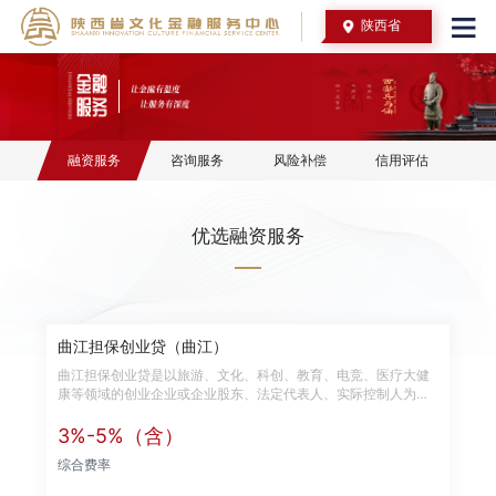
陕西省
融资服务
咨询服务
风险补偿
信用评估
优选融资服务
曲江担保创业贷（曲江）
曲江担保创业贷是以旅游、文化、科创、教育、电竞、医疗大健
康等领域的创业企业或企业股东、法定代表人、实际控制人为服
务对象，提供经营性流动资金贷款担保，最高担保额度不超过80
万元，担保费率0.5%/年。申请条件如下： 1、企业的工商、税务
3%-5%（含）
注册地隶属于曲江新区且经营主体原则上应连续经营 12 个月 (含)
综合费率
以上且全年纳税总额不低于1万元，经营状况良好，无违法违规记
录; 2、申请人或担保人具有大专以上学历: 3、申请人或担保人个