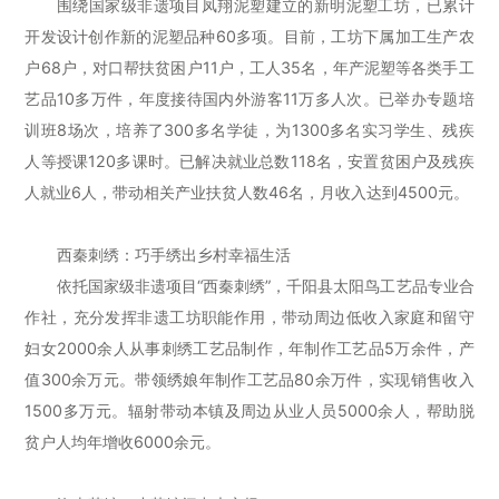
围绕国家级非遗项目凤翔泥塑建立的新明泥塑工坊，已累计
开发设计创作新的泥塑品种60多项。目前，工坊下属加工生产农
户68户，对口帮扶贫困户11户，工人35名，年产泥塑等各类手工
艺品10多万件，年度接待国内外游客11万多人次。已举办专题培
训班8场次，培养了300多名学徒，为1300多名实习学生、残疾
人等授课120多课时。已解决就业总数118名，安置贫困户及残疾
人就业6人，带动相关产业扶贫人数46名，月收入达到4500元。
西秦刺绣：巧手绣出乡村幸福生活
依托国家级非遗项目“西秦刺绣”，千阳县太阳鸟工艺品专业合
作社，充分发挥非遗工坊职能作用，带动周边低收入家庭和留守
妇女2000余人从事刺绣工艺品制作，年制作工艺品5万余件，产
值300余万元。带领绣娘年制作工艺品80余万件，实现销售收入
1500多万元。辐射带动本镇及周边从业人员5000余人，帮助脱
贫户人均年增收6000余元。