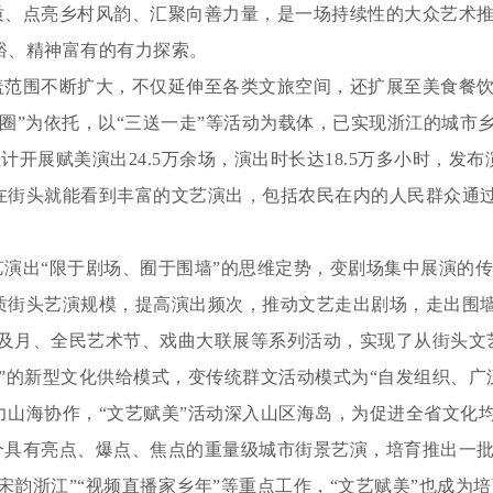
、点亮乡村风韵、汇聚向善力量，是一场持续性的大众艺术推
裕、精神富有的有力探索。
覆盖范围不断扩大，不仅延伸至各类文旅空间，还扩展至美食餐
化生活圈”为依托，以“三送一走”等活动为载体，已实现浙江的城市
，累计开展赋美演出24.5万余场，演出时长达18.5万多小时，发
在街头就能看到丰富的文艺演出，包括农民在内的人民群众通过
艺演出“限于剧场、囿于围墙”的思维定势，变剧场集中展演的
街头艺演规模，提高演出频次，推动文艺走出剧场，走出围墙
普及月、全民艺术节、戏曲大联展等系列活动，实现了从街头
”的新型文化供给模式，变传统群文活动模式为“自发组织、广
力山海协作，“文艺赋美”活动深入山区海岛，为促进全省文化
个具有亮点、爆点、焦点的重量级城市街景艺演，培育推出一批
“宋韵浙江”“视频直播家乡年”等重点工作，“文艺赋美”也成