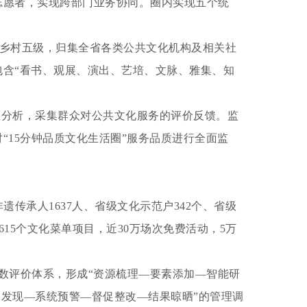
志愿者，实现跨部门业务协同。圈内实现五个统
市县乡村五级，归集全省各类公共文化机构及相关社
含“看书、观展、演出、艺培、文脉、雅集、知
态分析，采集群众对公共文化服务的评价反馈。监
15分钟品质文化生活圈”服务品质进行全面监
遗传承人1637人、省级文化示范户342个、省级
615个文化菜单项目，近30万场次免费活动，5万
指数评价体系，形成“资源梳理—要素添加—智能研
题发现—系统预警—督促整改—结果晾晒”的管理调